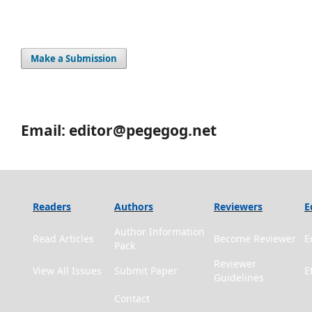
Make a Submission
Email: editor@pegegog.net
Readers
Authors
Reviewers
E
Author Information
Read Articles
Become Reviewer
E
Pack
Reviewer
View All Issues
Submit Paper
E
Guidelines
Contact