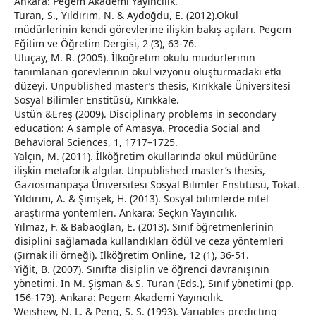
Ankara: Pegem Akademi Yayıncılık.
Turan, S., Yıldırım, N. & Aydoğdu, E. (2012).Okul
müdürlerinin kendi görevlerine ilişkin bakış açıları. Pegem
Eğitim ve Öğretim Dergisi, 2 (3), 63-76.
Uluçay, M. R. (2005). İlköğretim okulu müdürlerinin
tanımlanan görevlerinin okul vizyonu oluşturmadaki etki
düzeyi. Unpublished master’s thesis, Kırıkkale Üniversitesi
Sosyal Bilimler Enstitüsü, Kırıkkale.
Üstün &Ereş (2009). Disciplinary problems in secondary
education: A sample of Amasya. Procedia Social and
Behavioral Sciences, 1, 1717–1725.
Yalçın, M. (2011). İlköğretim okullarında okul müdürüne
ilişkin metaforik algılar. Unpublished master’s thesis,
Gaziosmanpaşa Üniversitesi Sosyal Bilimler Enstitüsü, Tokat.
Yıldırım, A. & Şimşek, H. (2013). Sosyal bilimlerde nitel
araştırma yöntemleri. Ankara: Seçkin Yayıncılık.
Yılmaz, F. & Babaoğlan, E. (2013). Sınıf öğretmenlerinin
disiplini sağlamada kullandıkları ödül ve ceza yöntemleri
(Şırnak ili örneği). İlköğretim Online, 12 (1), 36-51.
Yiğit, B. (2007). Sınıfta disiplin ve öğrenci davranışının
yönetimi. In M. Şişman & S. Turan (Eds.), Sınıf yönetimi (pp.
156-179). Ankara: Pegem Akademi Yayıncılık.
Weishew, N. L. & Peng, S. S. (1993). Variables predicting