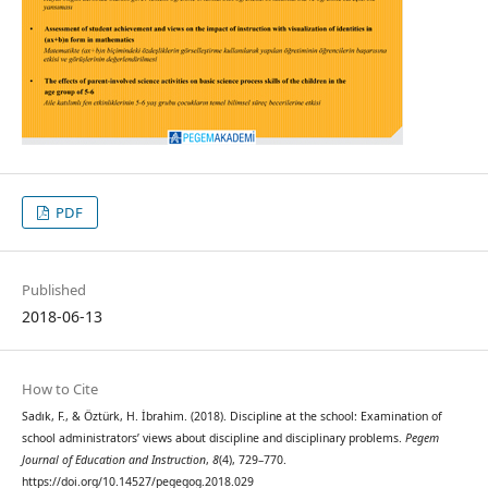
PDF
Published
2018-06-13
How to Cite
Sadık, F., & Öztürk, H. İbrahim. (2018). Discipline at the school: Examination of
school administrators’ views about discipline and disciplinary problems.
Pegem
Journal of Education and Instruction
,
8
(4), 729–770.
https://doi.org/10.14527/pegegog.2018.029