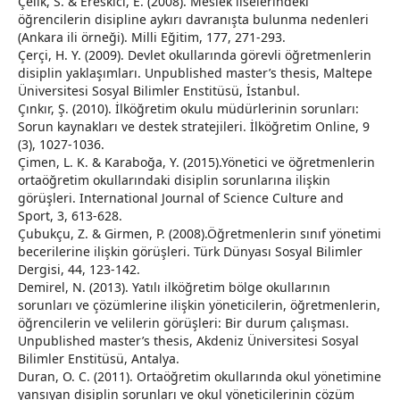
Çelik, S. & Ereskici, E. (2008). Meslek liselerindeki
öğrencilerin disipline aykırı davranışta bulunma nedenleri
(Ankara ili örneği). Milli Eğitim, 177, 271-293.
Çerçi, H. Y. (2009). Devlet okullarında görevli öğretmenlerin
disiplin yaklaşımları. Unpublished master’s thesis, Maltepe
Üniversitesi Sosyal Bilimler Enstitüsü, İstanbul.
Çınkır, Ş. (2010). İlköğretim okulu müdürlerinin sorunları:
Sorun kaynakları ve destek stratejileri. İlköğretim Online, 9
(3), 1027-1036.
Çimen, L. K. & Karaboğa, Y. (2015).Yönetici ve öğretmenlerin
ortaöğretim okullarındaki disiplin sorunlarına ilişkin
görüşleri. International Journal of Science Culture and
Sport, 3, 613-628.
Çubukçu, Z. & Girmen, P. (2008).Öğretmenlerin sınıf yönetimi
becerilerine ilişkin görüşleri. Türk Dünyası Sosyal Bilimler
Dergisi, 44, 123-142.
Demirel, N. (2013). Yatılı ilköğretim bölge okullarının
sorunları ve çözümlerine ilişkin yöneticilerin, öğretmenlerin,
öğrencilerin ve velilerin görüşleri: Bir durum çalışması.
Unpublished master’s thesis, Akdeniz Üniversitesi Sosyal
Bilimler Enstitüsü, Antalya.
Duran, O. C. (2011). Ortaöğretim okullarında okul yönetimine
yansıyan disiplin sorunları ve okul yöneticilerinin çözüm