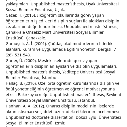
yaklaşımları. Unpublished master’sthesis, Uşak Üniversitesi
Sosyal Bilimler Enstitüsü, Uşak.
Gezer, H. (2015). İlköğretim okullarında görev yapan
öğretmenlerin işledikleri disiplin suçları ile aldıkları disiplin
cezalarının değerlendirilmesi. Unpublished master’sthesis,
Çanakkale Onsekiz Mart Üniversitesi Sosyal Bilimler
Enstitüsü, Çanakkale.
Gümüşeli, A. İ. (2001). Çağdaş okul müdürlerinin liderlik
alanları. Kuram ve Uygulamada Eğitim Yönetimi Dergisi, 7
(28), 531-548.
Güner, Ü. (2009). Meslek liselerinde görev yapan
öğretmenlerin disiplin anlayışları ve disiplin uygulamaları.
Unpublished master’s thesis, Yeditepe Üniversitesi Sosyal
Bilimler Enstitüsü, İstanbul.
Hallaç, B. (2016). Özel orta öğretim kurumlarında disiplin ve
ödül yönetmeliğinin öğretmen ve öğrenci motivasyonuna
etkisi: Bakırköy örneği. Unpublished master’s thesis, Beykent
Üniversitesi Sosyal Bilimler Enstitüsü, İstanbul.
Hanhan, A. A. (2012). Onarıcı disiplin modeli’nin liselerde
akran istismarı ve şiddeti üzerindeki etkilerinin incelenmesi.
Unpublished doctorate dissertation, Dokuz Eylül Üniversitesi
Sosyal Bilimler Enstitüsü, İzmir.