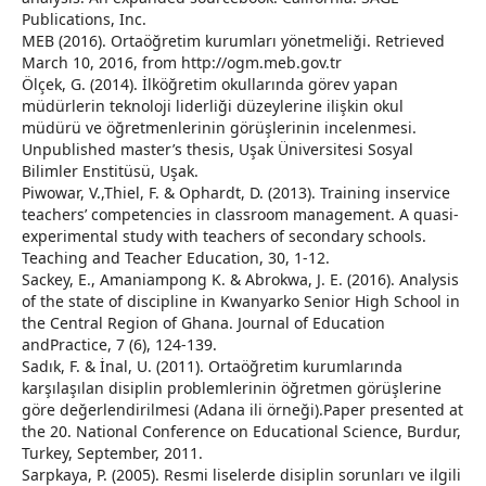
Publications, Inc.
MEB (2016). Ortaöğretim kurumları yönetmeliği. Retrieved
March 10, 2016, from http://ogm.meb.gov.tr
Ölçek, G. (2014). İlköğretim okullarında görev yapan
müdürlerin teknoloji liderliği düzeylerine ilişkin okul
müdürü ve öğretmenlerinin görüşlerinin incelenmesi.
Unpublished master’s thesis, Uşak Üniversitesi Sosyal
Bilimler Enstitüsü, Uşak.
Piwowar, V.,Thiel, F. & Ophardt, D. (2013). Training inservice
teachers’ competencies in classroom management. A quasi-
experimental study with teachers of secondary schools.
Teaching and Teacher Education, 30, 1-12.
Sackey, E., Amaniampong K. & Abrokwa, J. E. (2016). Analysis
of the state of discipline in Kwanyarko Senior High School in
the Central Region of Ghana. Journal of Education
andPractice, 7 (6), 124-139.
Sadık, F. & İnal, U. (2011). Ortaöğretim kurumlarında
karşılaşılan disiplin problemlerinin öğretmen görüşlerine
göre değerlendirilmesi (Adana ili örneği).Paper presented at
the 20. National Conference on Educational Science, Burdur,
Turkey, September, 2011.
Sarpkaya, P. (2005). Resmi liselerde disiplin sorunları ve ilgili