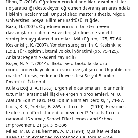
İlhan, Z. (2016). Öğretmenlerin kullandıkları disiplin stilleri
ile yaratıcılığı destekleyen öğretmen davranışları arasındaki
ilişkinin incelenmesi. Unpublished master’s thesis, Niğde
Üniversitesi Sosyal Bilimler Enstitüsü, Niğde.
Kazu, H. (2007). Öğretmenlerin sınıfta istenmeyen
davranışların önlenmesi ve değiştirilmesine yönelik
stratejileri uygulama durumları. Milli Eğitim, 175, 57-66.
Keskinkılıç, K. (2007). Yönetim süreçleri. In K. Keskinkılıç
(Ed.), Türk eğitim Sistemi ve okul yönetimi (pp. 75-125).
Ankara: Pegem Akademi Yayıncılık.
Koçer, N. A. T. (2014). İlkokul ve ortaokullarda okul
müdüründen kaynaklanan sorun ve çatışmalar. Unpublished
master’s thesis, Yeditepe Üniversitesi Sosyal Bilimler
Enstitüsü, İstanbul.
Kulaksızoğlu, A. (1989). Ergen-aile çatışmaları ile annenin
tutumları arasındaki ilişki ve ergenin problemleri. M. U.
Atatürk Eğitim Fakültesi Eğitim Bilimleri Dergisi, 1, 71-87.
Louis, K. S.,Dretzke, B. &Wahlstrom, K. L. (2010). How does
leadership affect student achievement? Results from a
national US survey. School Effectiveness and School
Improvement, 21 (3), 315-336.
Miles, M, B. & Huberman, A. M. (1994). Qualitative data
analysis: An expanded sourcebook. California: SAGE