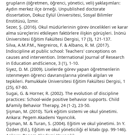
grupların (öğretmen, öğrenci, yönetici, veli) yaklaşımları:
Aydın merkez ilçe örneği. Unpublished doctorate
dissertation, Dokuz Eylül Üniversitesi, Sosyal Bilimler
Enstitüsü, İzmir.
Sezer, Ş. (2016). Okul müdürlerinin görev öncelikleri ve karar
alma süreçlerini etkileyen faktörlere ilişkin görüşleri. İnönü
Üniversitesi Eğitim Fakültesi Dergisi, 17 (3), 121-137.
Silva, A.M.P.M., Negreiros, F. & Albano, R. M. (2017).
Indiscipline at public school: Teachers' conceptions on
causes and intervention. International Journal of Research
in Education andScience, 3 (1), 1-10.
Siyez, D. M. (2009). Liselerde görev yapan öğretmenlerin
istenmeyen öğrenci davranışlarına yönelik algıları ve
tepkileri. Pamukkale Üniversitesi Eğitim Fakültesi Dergisi, 1
(25), 67-80.
Sugai, G. & Horner, R. (2002). The evolution of discipline
practices: School-wide positive behavior supports. Child
&Family Behavior Therapy, 24 (1-2), 23-50.
Şişman, M. (2010). Türk eğitim sistemi ve okul yönetimi.
Ankara: Pegem Akademi Yayıncılık.
Şişman, M. & Turan, S. (2004). Eğitim ve okul yönetimi. In Y.
Özden (Ed.), Eğitim ve okul yöneticiliği el kitabı (pp. 99-146).