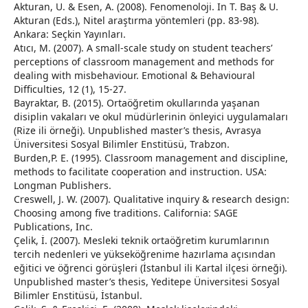
Akturan, U. & Esen, A. (2008). Fenomenoloji. In T. Baş & U.
Akturan (Eds.), Nitel araştırma yöntemleri (pp. 83-98).
Ankara: Seçkin Yayınları.
Atıcı, M. (2007). A small-scale study on student teachers’
perceptions of classroom management and methods for
dealing with misbehaviour. Emotional & Behavioural
Difficulties, 12 (1), 15-27.
Bayraktar, B. (2015). Ortaöğretim okullarında yaşanan
disiplin vakaları ve okul müdürlerinin önleyici uygulamaları
(Rize ili örneği). Unpublished master’s thesis, Avrasya
Üniversitesi Sosyal Bilimler Enstitüsü, Trabzon.
Burden,P. E. (1995). Classroom management and discipline,
methods to facilitate cooperation and instruction. USA:
Longman Publishers.
Creswell, J. W. (2007). Qualitative inquiry & research design:
Choosing among five traditions. California: SAGE
Publications, Inc.
Çelik, İ. (2007). Mesleki teknik ortaöğretim kurumlarının
tercih nedenleri ve yükseköğrenime hazırlama açısından
eğitici ve öğrenci görüşleri (İstanbul ili Kartal ilçesi örneği).
Unpublished master’s thesis, Yeditepe Üniversitesi Sosyal
Bilimler Enstitüsü, İstanbul.