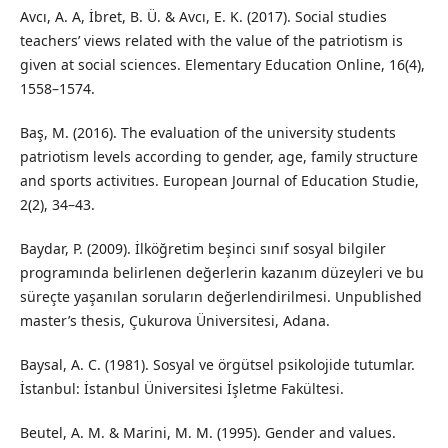
Avcı, A. A, İbret, B. Ü. & Avcı, E. K. (2017). Social studies
teachers’ views related with the value of the patriotism is
given at social sciences. Elementary Education Online, 16(4),
1558–1574.
Baş, M. (2016). The evaluation of the university students
patriotism levels according to gender, age, family structure
and sports activitıes. European Journal of Education Studie,
2(2), 34–43.
Baydar, P. (2009). İlköğretim beşinci sınıf sosyal bilgiler
programında belirlenen değerlerin kazanım düzeyleri ve bu
süreçte yaşanılan soruların değerlendirilmesi. Unpublished
master’s thesis, Çukurova Üniversitesi, Adana.
Baysal, A. C. (1981). Sosyal ve örgütsel psikolojide tutumlar.
İstanbul: İstanbul Üniversitesi İşletme Fakültesi.
Beutel, A. M. & Marini, M. M. (1995). Gender and values.