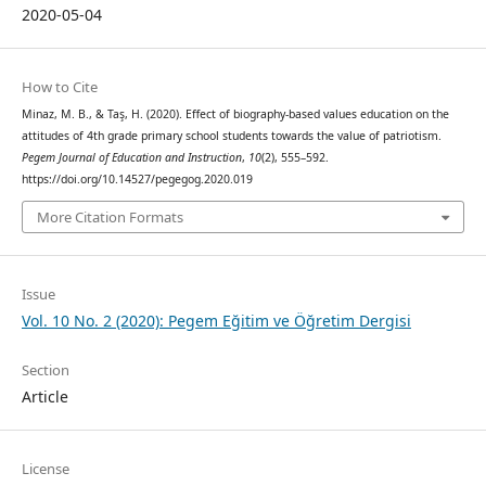
2020-05-04
How to Cite
Minaz, M. B., & Taş, H. (2020). Effect of biography-based values education on the
attitudes of 4th grade primary school students towards the value of patriotism.
Pegem Journal of Education and Instruction
,
10
(2), 555–592.
https://doi.org/10.14527/pegegog.2020.019
More Citation Formats
Issue
Vol. 10 No. 2 (2020): Pegem Eğitim ve Öğretim Dergisi
Section
Article
License