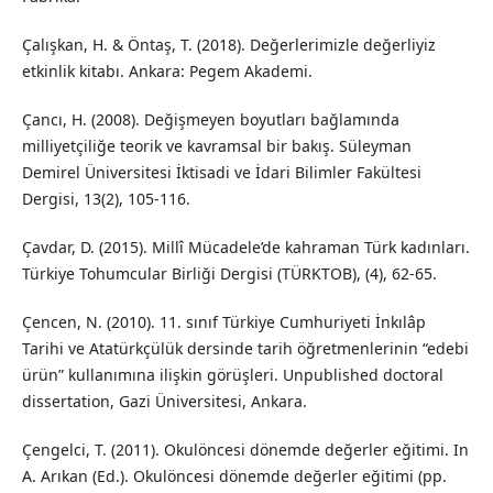
Çalışkan, H. & Öntaş, T. (2018). Değerlerimizle değerliyiz
etkinlik kitabı. Ankara: Pegem Akademi.
Çancı, H. (2008). Değişmeyen boyutları bağlamında
milliyetçiliğe teorik ve kavramsal bir bakış. Süleyman
Demirel Üniversitesi İktisadi ve İdari Bilimler Fakültesi
Dergisi, 13(2), 105-116.
Çavdar, D. (2015). Millî Mücadele’de kahraman Türk kadınları.
Türkiye Tohumcular Birliği Dergisi (TÜRKTOB), (4), 62-65.
Çencen, N. (2010). 11. sınıf Türkiye Cumhuriyeti İnkılâp
Tarihi ve Atatürkçülük dersinde tarih öğretmenlerinin “edebi
ürün” kullanımına ilişkin görüşleri. Unpublished doctoral
dissertation, Gazi Üniversitesi, Ankara.
Çengelci, T. (2011). Okulöncesi dönemde değerler eğitimi. In
A. Arıkan (Ed.). Okulöncesi dönemde değerler eğitimi (pp.