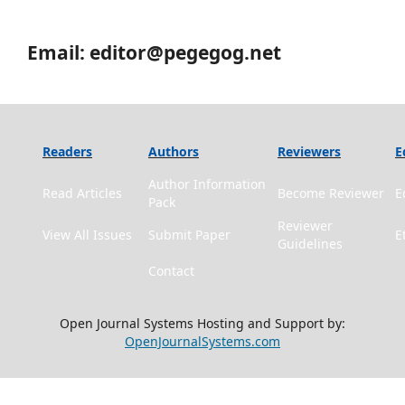
Email: editor@pegegog.net
Readers
Authors
Reviewers
E
Author Information
Read Articles
Become Reviewer
E
Pack
Reviewer
View All Issues
Submit Paper
E
Guidelines
Contact
Open Journal Systems Hosting and Support by:
OpenJournalSystems.com