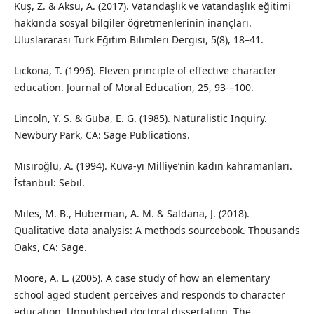
Kuş, Z. & Aksu, A. (2017). Vatandaşlık ve vatandaşlık eğitimi
hakkında sosyal bilgiler öğretmenlerinin inançları.
Uluslararası Türk Eğitim Bilimleri Dergisi, 5(8), 18–41.
Lickona, T. (1996). Eleven principle of effective character
education. Journal of Moral Education, 25, 93-–100.
Lincoln, Y. S. & Guba, E. G. (1985). Naturalistic Inquiry.
Newbury Park, CA: Sage Publications.
Mısıroğlu, A. (1994). Kuva-yı Milliye’nin kadın kahramanları.
İstanbul: Sebil.
Miles, M. B., Huberman, A. M. & Saldana, J. (2018).
Qualitative data analysis: A methods sourcebook. Thousands
Oaks, CA: Sage.
Moore, A. L. (2005). A case study of how an elementary
school aged student perceives and responds to character
education. Unpublished doctoral dissertation, The