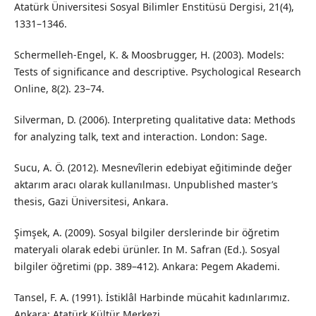
Atatürk Üniversitesi Sosyal Bilimler Enstitüsü Dergisi, 21(4),
1331–1346.
Schermelleh-Engel, K. & Moosbrugger, H. (2003). Models:
Tests of significance and descriptive. Psychological Research
Online, 8(2). 23–74.
Silverman, D. (2006). Interpreting qualitative data: Methods
for analyzing talk, text and interaction. London: Sage.
Sucu, A. Ö. (2012). Mesnevîlerin edebiyat eğitiminde değer
aktarım aracı olarak kullanılması. Unpublished master’s
thesis, Gazi Üniversitesi, Ankara.
Şimşek, A. (2009). Sosyal bilgiler derslerinde bir öğretim
materyali olarak edebi ürünler. In M. Safran (Ed.). Sosyal
bilgiler öğretimi (pp. 389–412). Ankara: Pegem Akademi.
Tansel, F. A. (1991). İstiklâl Harbinde mücahit kadınlarımız.
Ankara: Atatürk Kültür Merkezi.