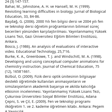
24 (3) 147-157.
Bahar, M., Johnstone, A. H. ve Hansell, M. H. (1999).
Revisiting learning difficulties in biology. Jurnal of Biological
Education, 33, 84-86.
Başdağ, G. (2006). 2000 Yılı fen bilgisi dersi ve 2004 yılı fen
ve teknoloji dersi öğretim proğramlarının bilimsel süreç
becerileri yönünden karşılaştırılması. Yayınlanmamış Yüksek
Lisans Tezi, Gazi Üniversitesi Eğitim Bilimleri Enstitüsü,
Ankara.
Bosco, J. (1986). An analysis of evaluations of interactive
video. Educational Technology, 25,7'16.
Burke, K. A., Greenbowe, T. J. and Windschitl, M. A. (1998).
Developing and using conceptual computer animations for
chemistry instruction. Journal of Chemical Education, 75
(12), 1658'1661.
Bülbül, O. (2009). Fizik dersi optik ünitesinin bilgisayar
destekli öğretimde kullanılan animasyonların ve
simülasyonların akademik başarıya ve akılda kalıcılığa
etkisinin incelenmesi. Yayınlanmamış Yüksek Lisans Tezi,
Çukurova Üniversitesi Sosyal Bilimler Enstitüsü, Adana
Çepni, S. ve Çil, E. (2009). Fen ve teknoloji programı
ilköğretim 1. ve 2. kademe öğretmen kitabı. Ankara: Pegem
A Yayıncılık.