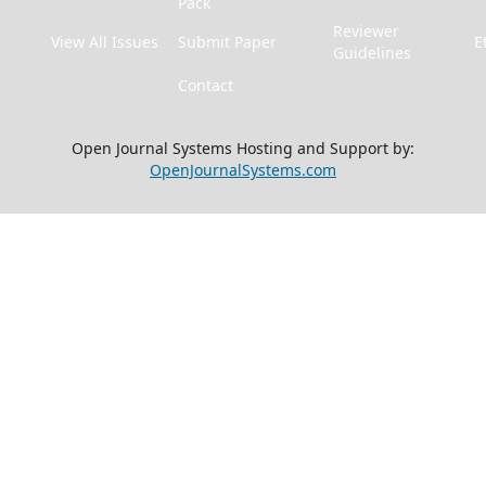
Pack
Reviewer
View All Issues
Submit Paper
E
Guidelines
Contact
Open Journal Systems Hosting and Support by:
OpenJournalSystems.com