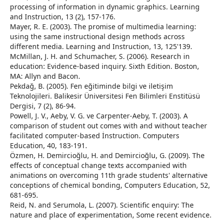
processing of information in dynamic graphics. Learning
and Instruction, 13 (2), 157-176.
Mayer, R. E. (2003). The promise of multimedia learning:
using the same instructional design methods across
different media. Learning and Instruction, 13, 125'139.
McMillan, J. H. and Schumacher, S. (2006). Research in
education: Evidence-based inquiry. Sixth Edition. Boston,
MA: Allyn and Bacon.
Pekdağ, B. (2005). Fen eğitiminde bilgi ve iletişim
Teknolojileri. Balikesir Üniversitesi Fen Bilimleri Enstitüsü
Dergisi, 7 (2), 86-94.
Powell, J. V., Aeby, V. G. ve Carpenter-Aeby, T. (2003). A
comparison of student out comes with and without teacher
facilitated computer-based İnstruction. Computers
Education, 40, 183-191.
Özmen, H. Demircioğlu, H. and Demircioğlu, G. (2009). The
effects of conceptual change texts accompanied with
animations on overcoming 11th grade students' alternative
conceptions of chemical bonding, Computers Education, 52,
681-695.
Reid, N. and Serumola, L. (2007). Scientific enquiry: The
nature and place of experimentation, Some recent evidence.