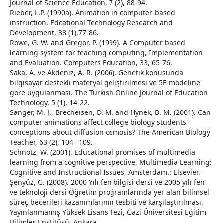
Journal of Science Education, 7 (2), 88-94.
Rieber, L.P. (1990a). Animation in computer-based
instruction, Edcational Technology Research and
Development, 38 (1),77-86.
Rowe, G. W. and Gregor, P. (1999). A Computer based
learning system for teaching computing, İmplementation
and Evaluation. Computers Education, 33, 65-76.
Saka, A. ve Akdeniz, A. R. (2006). Genetik konusunda
bilgisayar destekli materyal geliştirilmesi ve 5E modeline
göre uygulanması. The Turkısh Online Journal of Education
Technology, 5 (1), 14-22.
Sanger, M. J., Brecheisen, D. M. and Hynek, B. M. (2001). Can
computer animations affect college biology students'
conceptions about diffusion osmosis? The American Biology
Teacher, 63 (2), 104 ' 109.
Schnotz, W. (2001). Educational promises of multimedia
learning from a cognitive perspective, Multimedia Learning:
Cognitive and Instructional Issues, Amsterdam.: Elsevier.
Şenyüz, G. (2008). 2000 Yılı fen bilgisi dersi ve 2005 yılı fen
ve teknoloji dersi Öğretim proğramlarında yer alan bilimsel
süreç becerileri kazanımlarının tesbiti ve karşılaştırılması.
Yayınlanmamış Yüksek Lisans Tezi, Gazi Üniversitesi Eğitim
Bilimler Enstitüsü, Ankara.