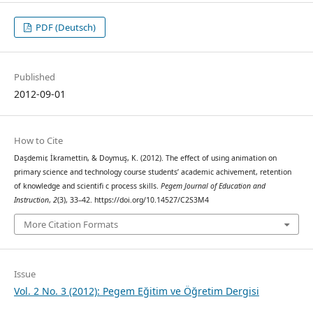
PDF (Deutsch)
Published
2012-09-01
How to Cite
Daşdemir, İkramettin, & Doymuş, K. (2012). The effect of using animation on
primary science and technology course students’ academic achivement, retention
of knowledge and scientifi c process skills.
Pegem Journal of Education and
Instruction
,
2
(3), 33–42. https://doi.org/10.14527/C2S3M4
More Citation Formats
Issue
Vol. 2 No. 3 (2012): Pegem Eğitim ve Öğretim Dergisi