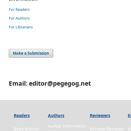
For Readers
For Authors
For Librarians
Make a Submission
Email: editor@pegegog.net
Readers
Authors
Reviewers
E
Author Information
Read Articles
Become Reviewer
E