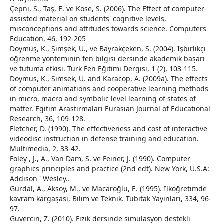
Çepni, S., Taş, E. ve Köse, S. (2006). The Effect of computer-
assisted material on students' cognitive levels,
misconceptions and attitudes towards science. Computers
Education, 46, 192-205
Doymuş, K., Şimşek, Ü., ve Bayrakçeken, S. (2004). İşbirlikçi
öğrenme yönteminin fen bilgisi dersinde akademik başarı
ve tutuma etkisi. Türk Fen Eğitimi Dergisi, 1 (2), 103-115.
Doymus, K., Simsek, U. and Karacop, A. (2009a). The effects
of computer animations and cooperative learning methods
in micro, macro and symbolic level learning of states of
matter. Egitim Arastirmalari Eurasian Journal of Educational
Research, 36, 109-128.
Fletcher, D. (1990). The effectiveness and cost of interactive
videodisc instruction in defense training and education.
Multimedia, 2, 33-42.
Foley , J., A., Van Dam, S. ve Feiner, J. (1990). Computer
graphics principles and practice (2nd edt). New York, U.S.A:
Addison ' Wesley..
Gürdal, A., Aksoy, M., ve Macaroğlu, E. (1995). İlköğretimde
kavram kargaşası, Bilim ve Teknik. Tübitak Yayınları, 334, 96-
97.
Güvercin, Z. (2010). Fizik dersinde simülasyon destekli