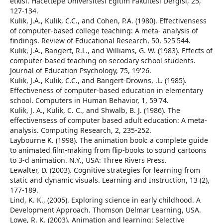
etkisi. Hacettepe Üniversitesi Eğitim Fakültesi Dergisi, 25,
127-134.
Kulik, J.A., Kulik, C.C., and Cohen, P.A. (1980). Effectivensess
of computer-based college teaching: A meta- analysis of
findings. Review of Educational Research, 50, 525'544.
Kulik, J.A., Bangert, R.L., and Williams, G. W. (1983). Effects of
computer-based teaching on secodary school students.
Journal of Education Psychology, 75, 19'26.
Kulik, J.A., Kulik, C.C., and Bangert-Drowns, .L. (1985).
Effectiveness of computer-based education in elementary
school. Computers in Human Behavior, 1, 59'74.
Kulik, J. A., Kulik, C. C., and Shwalb, B. J. (1986). The
effectivensess of computer based adult education: A meta-
analysis. Computing Research, 2, 235-252.
Laybourne K. (1998). The animation book: a complete guide
to animated film-making from flip-books to sound cartoons
to 3-d animation. N.Y., USA: Three Rivers Press.
Lewalter, D. (2003). Cognitive strategies for learning from
static and dynamic visuals. Learning and Instruction, 13 (2),
177-189.
Lind, K. K., (2005). Exploring science in early childhood. A
Development Approach. Thomson Delmar Learning, USA.
Lowe, R. K. (2003). Animation and learning: Selective