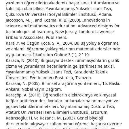
yazılımın öğrencilerin akademik başarısına, tutumlarına ve
kalıcılığa olan etkisi. Yayınlanmamış Yüksek Lisans Tezi,
Çukurova Üniversitesi Sosyal Bilimler Enstitüsü, Adana.
Jacobson, M. J. and Kozma, R. B. (2000). Innovations in
science and mathematics education. Advanced designs for
technologies of learning, New Jersey, London: Lawrence
Erlbaum Associates, Publishers.
Kara ,Y. ve Özgün Koca, S. A,. 2004. Buluş yoluyla öğrenme
ve anlamlı öğrenme yaklaşımlarının matematik derslerinde
uygulanması. İlköğretim Online 3 (1), 2 ' 10
Karaca, N. (2010). Bilgisayar destekli animasyonların grafik
çizme ve yorumlama becerilerinin geliştirilmesine etkisi.
Yayınlanmamış Yüksek Lisans Tezi, Kara deniz Teknik
Üniversitesi Fen bilimleri Enstitüsü, Trabzon.
Karasar, N. (2005). Bilimsel araştırma yöntemleri., 15. Baskı.
Ankara: Nobel Yayın Dağıtım.
Karaçöp, A. (2010). Öğrencilerin elektrokimya ve kimyasal
bağlar ünitelerindeki konuları anlamalarına animasyon ve
jigsaw tekniklerinin etkileri. Yayınlanmamış Doktora Tezi,
Atatürk Üniversitesi Fen Bilimleri Enstitüsü, Erzurum.
Katırcıoğlu, H. ve Kazancı, M. (2003). Genel biyoloji
derslerinde bilgisayar kullanımının öğrenci başarısı üzerine