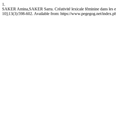
1.
SAKER Amina,SAKER Sarra. Créativité lexicale féminine dans les esp
10];13(3):598-602. Available from: https://www.pegegog.net/index.p