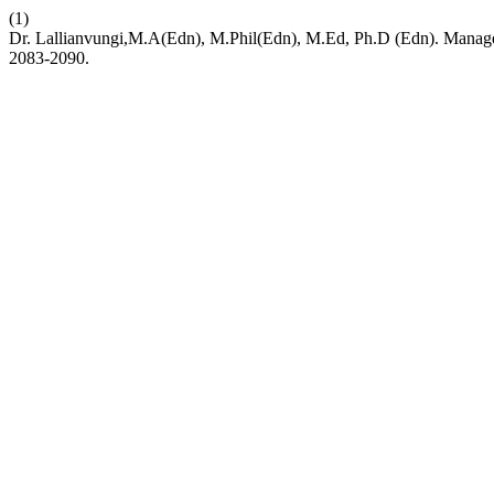
(1)
Dr. Lallianvungi,M.A(Edn), M.Phil(Edn), M.Ed, Ph.D (Edn). Manag
2083-2090.