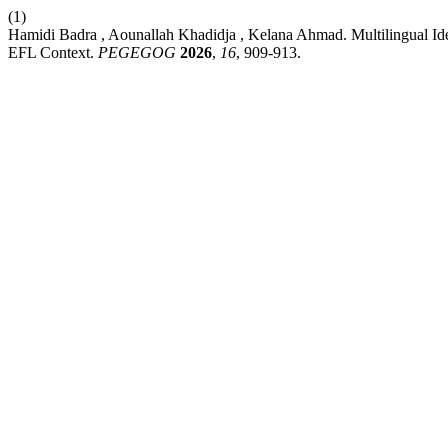
(1)
Hamidi Badra , Aounallah Khadidja , Kelana Ahmad. Multilingual Iden
EFL Context.
PEGEGOG
2026
,
16
, 909-913.